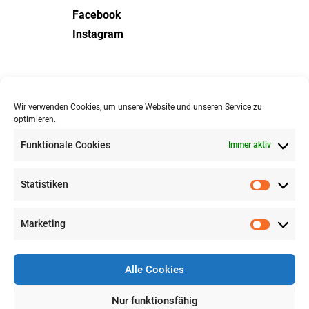
Facebook
Instagram
Stadtwirtschaft
Wir verwenden Cookies, um unsere Website und unseren Service zu
optimieren.
Mo – Fr
09:00 –
12:00 Uhr
Mo – Do
13:00 –
15:00 Uhr
Funktionale Cookies
Immer aktiv
Sa – So
geschlossen
Statistiken
Statisti
Friedhofsverwaltung
Marketing
Mo
12:00 –
15:00 Uhr
Marketi
Di
09:00 –
12:00 Uhr
13:00 –
16:00 Uhr
Alle Cookies
Do
09:00 –
12:00 Uhr
Nur funktionsfähig
13:00 –
14:00 Uhr